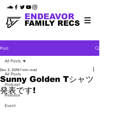
ENDEAVOR
FAMILY RECS
Post
All Posts
Dec 3, 2019
1 min read
All Posts
Sunny Golden Tシャツ
Podcast
発表です!
Release
Event