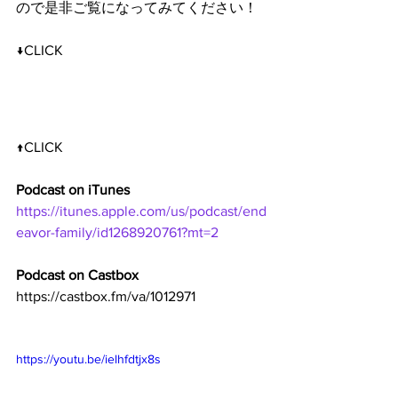
ので是非ご覧になってみてください！
↓CLICK
↑CLICK
Podcast on iTunes
https://itunes.apple.com/us/podcast/end
eavor-family/id1268920761?mt=2
Podcast on Castbox
https://castbox.fm/va/1012971
https://youtu.be/ielhfdtjx8s