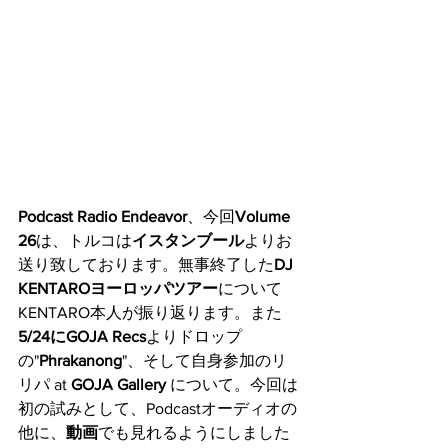
Podcast Radio Endeavor
、今回
Volume 
26
は、トルコは
イスタンブール
よりお
送り致しております。無事終了した
DJ 
KENTAROヨーロッパツアー
について
KENTARO本人が振り返ります。また
5/24にGOJA Recs
よりドロップ
の"
Phrakanong
"、そして自身参加のリ
リパ at 
GOJA Gallery
 について。今回は
初の試みとして、Podcastオーディオの
他に、
動画
でも見れるようにしました