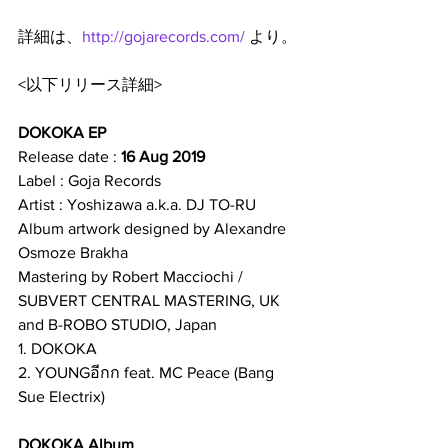
詳細は、
http://gojarecords.com/
 より。
<以下リリース詳細>
DOKOKA EP
Release date : 
16 Aug 2019
Label : Goja Records
Artist : Yoshizawa a.k.a. DJ TO-RU
Album artwork designed by Alexandre 
Osmoze Brakha 
Mastering by Robert Macciochi / 
SUBVERT CENTRAL MASTERING, UK
and B-ROBO STUDIO, Japan
1. DOKOKA
2. YOUNGอีกก feat. MC Peace (Bang 
Sue Electrix)
DOKOKA Album