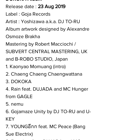
Release date : 
23 Aug 2019
Label : Goja Records
Artist : Yoshizawa a.k.a. DJ TO-RU
Album artwork designed by Alexandre 
Osmoze Brakha 
Mastering by Robert Macciochi / 
SUBVERT CENTRAL MASTERING, UK
and B-ROBO STUDIO, Japan
1. Kaonyao Momuang (intro)
2. Chaeng Chaeng Chaengwattana
3. DOKOKA
4. Rain feat. DUJADA and MC Hunger 
from GAGLE
5. nemu
6. Gojamaze Unity by DJ TO-RU and U-
KEY
7. YOUNGอีกก feat. MC Peace (Bang 
Sue Electrix)