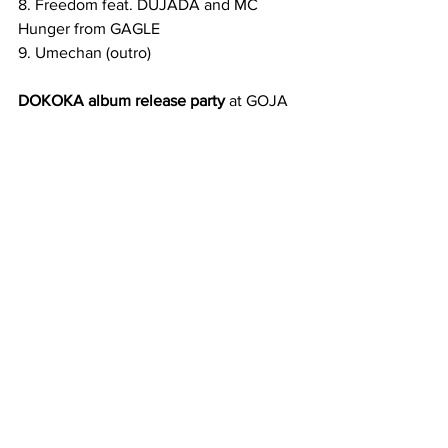
8. Freedom feat. DUJADA and MC 
Hunger from GAGLE 
9. Umechan (outro)
DOKOKA album release party
 at GOJA 
(Bangkok, Thailand)
date : 
24 Aug 2019
time : 1900pm til late
special guest : MC Hunger from Gagle 
(Japan) and more!
詳細は、
http://gojarecords.com/
 より。
See All
Recent Posts